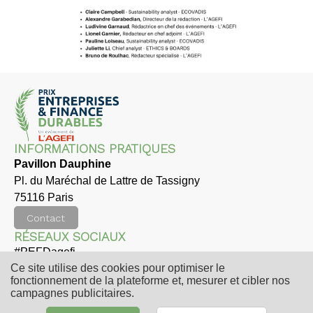
INFORMATIONS PRATIQUES
Pavillon Dauphine
Pl. du Maréchal de Lattre de Tassigny
75116 Paris
Contact
RÉSEAUX SOCIAUX
#PEFDagefi
Twit
Link
Ce site utilise des cookies pour optimiser le
ter
edi
fonctionnement de la plateforme et, mesurer et cibler nos
n
campagnes publicitaires.